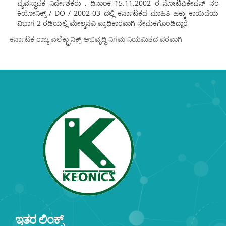
ವ್ಯವಸ್ಥಾಪಕ ನಿರ್ದೇಶಕರು , ದಿನಾಂಕ 15.11.2002 ರ ನೋಟಿಫಿಕೇಷನ್ ನಂ
ಕಿಯೋನಿಕ್ಸ್ / DO / 2002-03 ದಲ್ಲಿ ಕರ್ನಾಟಕದ ಮಾಹಿತಿ ಹಕ್ಕು ಕಾಯಿದೆಯ
ವಿಭಾಗ 2 ರಡಿಯಲ್ಲಿ ಮೇಲ್ಮನವಿ ಪ್ರಾಧಿಕಾರವಾಗಿ ನೇಮಕಗೊಂಡಿದ್ದಾರೆ
ಕರ್ನಾಟಕ ರಾಜ್ಯ ಎಲೆಕ್ಟ್ರಾನಿಕ್ಸ್ ಅಭಿವೃದ್ಧಿ ನಿಗಮ ನಿಯಮಿತದ ಪರವಾಗಿ
ಇತರ ಲಿಂಕ್ಸ್